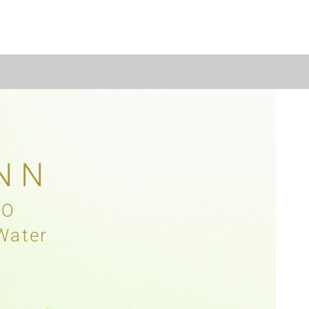
NN
TO
Water