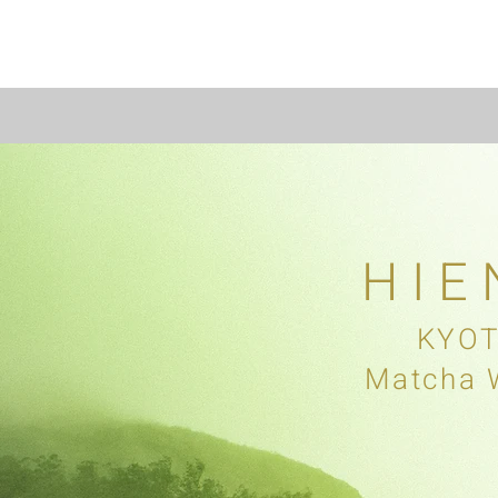
Tea Band
HIE
​KYO
Matcha 