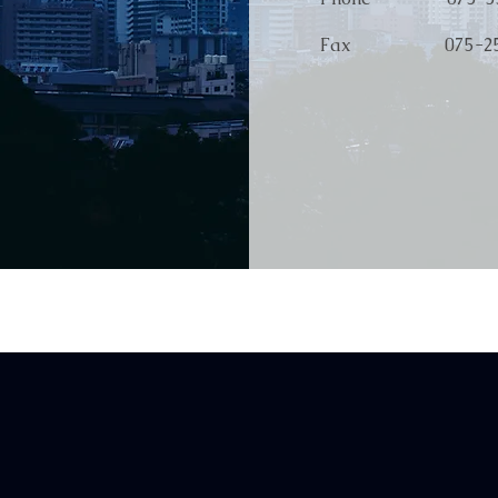
Fax 075-256
​お問合せはこち
お名前