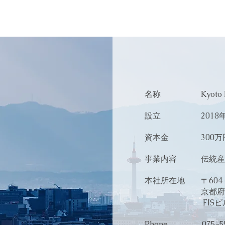
About
名称 Kyoto Pr
設立 2018年1
資本金 300万
事業内容 伝統産業
本社所在地 〒604－
​ 京都府京都市
FISビル
Phone 075-555