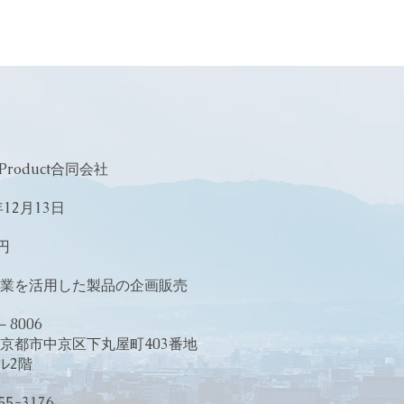
oduct合同会社
2月13日
円
を活用した製品の企画販売
8006
中京区下丸屋町403番地
2階
-3176