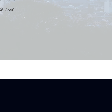
-8660
ら
Email